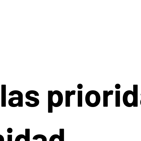
las priori
nidad